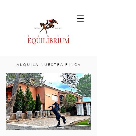
A L Q U I L A N U E S T R A F I N C A