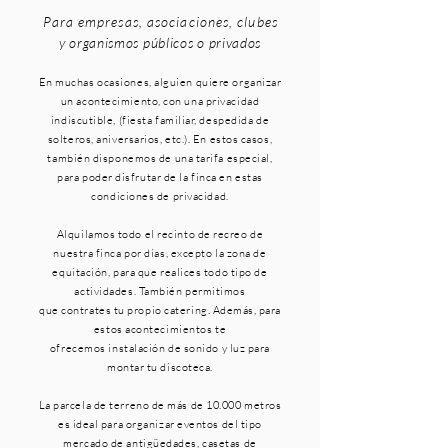
Para empresas, asociaciones, clube
s
y organismos públicos o privados
En muchas ocasiones, alguien quiere organizar
un acontecimiento, con una privacidad
indiscutible, (fiesta familiar, despedida de
solteros, aniversarios, etc.). En estos casos,
también disponemos de una tarifa especial,
para poder disfrutar de la finca en estas
condiciones de privacidad.
Alquilamos todo el recinto de recreo de
nuestra finca por días, excepto la zona de
equitación, para que realices todo tipo de
actividades. También permitimos
que contrates tu propio catering.
Además
, para
estos acontecimientos te
ofrecemos instalación de sonido y luz para
montar tu discoteca.
La parcela de terreno de más de 10.000 metros
es ideal para organizar eventos del tipo
mercado de antigüedades, casetas de