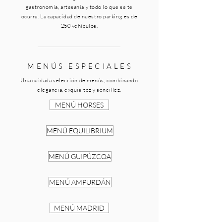
gastronomía, artesanía y todo lo que se te
ocurra. La capacidad de nuestro parking es de
250 vehículos.
M E N Ú S E S P E C I A L E S
Una cuidada selección de menús, combinando
elegancia, exquisitez y sencillez.
MENÚ HORSES
MENÚ EQUILIBRIUM
MENÚ GUIPÚZCOA
MENÚ AMPURDÁN
MENÚ MADRID