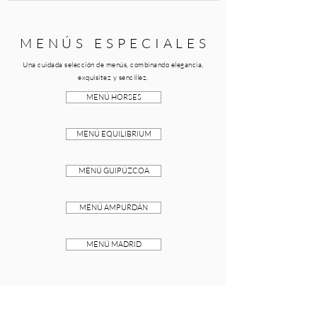
M E N Ú S E S P E C I A L E S
Una cuidada selección de menús, combinando elegancia,
exquisitez y sencillez.
MENÚ HORSES
MENÚ EQUILIBRIUM
MENÚ GUIPÚZCOA
MENÚ AMPURDÁN
MENÚ MADRID