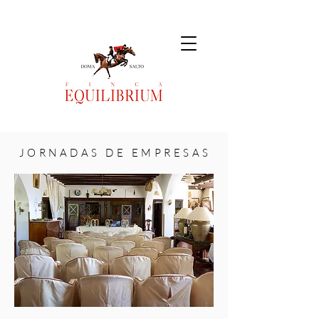
J O R N A D A S D E E M P R E S A S