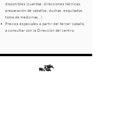
disponibles (cuerdas, direcciones técnicas,
preparación de caballos, duchas, esquilados,
toma de medicinas...)
Precios especiales a partir del tercer caballo,
a consultar con la Dirección del centro
.
Ctra N-320, Km 334,55 | Salida 50 de la A-1
28180 Torrelaguna (Madrid)
T -
648 776 853
|
comercial@fincaequilibrium.com