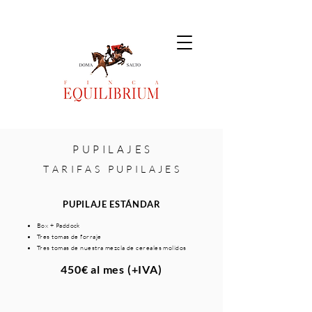
P U P I L A J E S
T A R I F A S P U P I L A J E S
PUPILAJE ESTÁNDAR
Box + Paddock
Tres tomas de forraje
Tres tomas de nuestra mezcla de cereales molidos
450€ al mes (+IVA)