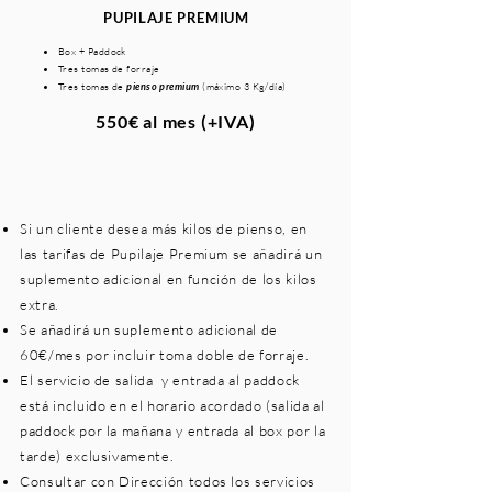
PUPILAJE PREMIUM
Box + Paddock
Tres tomas de forraje
Tres tomas de
(máximo 3 Kg/día)
pienso premium
550€ al mes (+IVA)
Si un cliente desea más kilos de pienso, en
las tarifas de Pupilaje Premium se añadirá un
suplemento adicional en función de los kilos
extra.
Se añadirá un suplemento adicional de
60€/mes por incluir toma doble de forraje.
El servicio de salida y entrada al paddock
está incluido en el horario acordado (salida al
paddock por la mañana y entrada al box por la
tarde) exclusivamente.
Consultar con Dirección todos los servicios