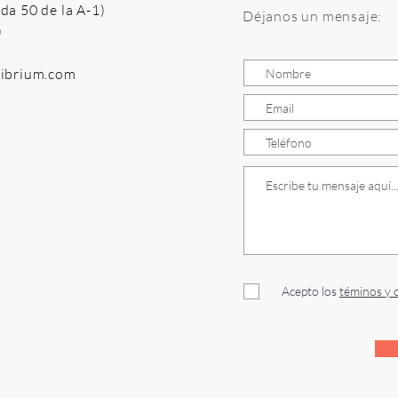
da 50 de la A-1)
Déjanos un mensaje:
)
librium.com
Acepto los
téminos y 