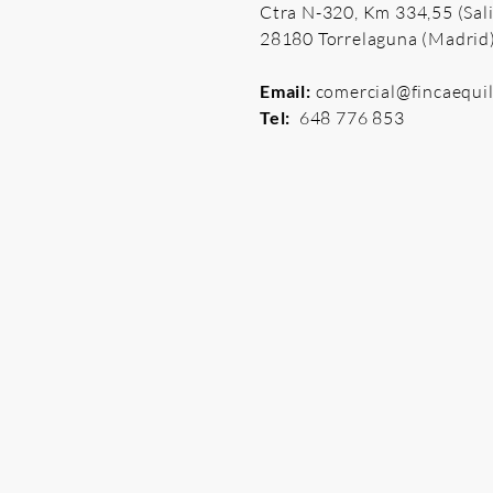
Ctra N-320, Km 334,55 (Sali
28180 Torrelaguna (Madrid
Email:
comercial@fincaequi
Tel:
648 776 853