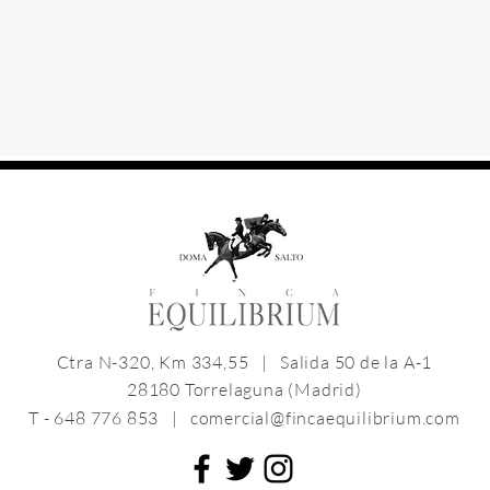
Ctra N-320, Km 334,55 | Salida 50 de la A-1
28180 Torrelaguna (Madrid)
T -
648 776 853
|
comercial@fincaequilibrium.com