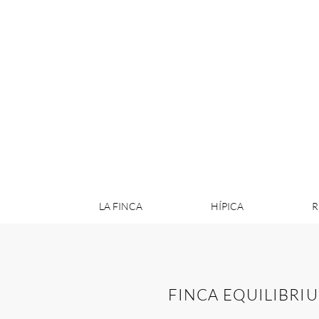
Restaurante Cocina Catalana | Finca Eq
LA FINCA
HÍPICA
R
FINCA EQUILIBRI